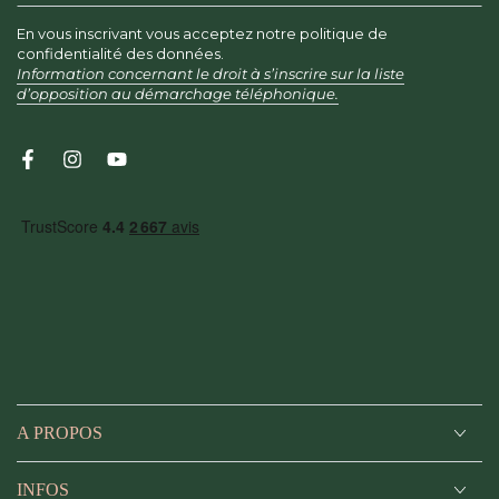
votre
En vous inscrivant vous acceptez notre politique de
email
confidentialité des données.
Information concernant le droit à s’inscrire sur la liste
ici
d’opposition au démarchage téléphonique.
Facebook
Instagram
YouTube
A PROPOS
INFOS