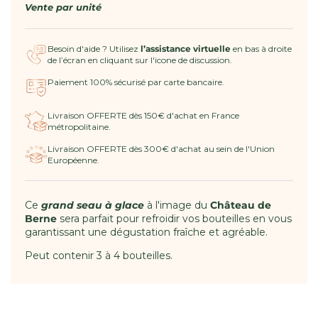
Château
Château
Vente par
unité
de
de
Berne
Berne
Besoin d'aide ? Utilisez
l’assistance virtuelle
en bas à droite
-
-
de l’écran en cliquant sur l'icone de discussion.
Grand
Grand
seau
seau
Paiement 100% sécurisé par carte bancaire.
Livraison OFFERTE dès 150€ d'achat en France
métropolitaine.
Livraison OFFERTE dès 300€ d'achat au sein de l'Union
Européenne.
Ce
grand seau à glace
à l'image du
Château de
Berne
sera parfait pour refroidir vos bouteilles en vous
garantissant une dégustation fraîche et agréable.
Peut contenir 3 à 4 bouteilles.