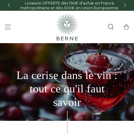
Livraison OFFERTE dès 150€ d'achat en France
IGNORER LE
O
métropolitaine et dès 300€ en Union Européenne
CONTENU
Panier
La cerise dans le vin :
tout ce qu'il faut
savoir