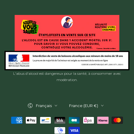
L'abus d'alcool est dangereux pour la santé, à consommer avec
modération.
Langue
Pays/région
Français
France (EUR €)
Modes
de