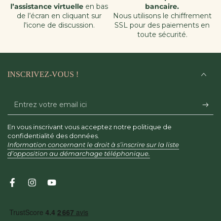
l’assistance virtuelle
en bas
bancaire.
de l’écran en cliquant sur
Nous utilisons le chiffrement
l'icone de discussion.
SSL pour des paiements en
toute sécurité.
INSCRIVEZ-VOUS !
Entrez
votre
En vous inscrivant vous acceptez notre politique de
email
confidentialité des données.
Information concernant le droit à s’inscrire sur la liste
ici
d’opposition au démarchage téléphonique.
Facebook
Instagram
YouTube